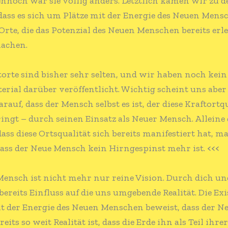
ennoch war sie völlig anders. Letztlich kamen wir zu 
dass es sich um Plätze mit der Energie des Neuen Mens
Orte, die das Potenzial des Neuen Menschen bereits erl
achen.
torte sind bisher sehr selten, und wir haben noch kein
rial darüber veröffentlicht. Wichtig scheint uns aber
rauf, dass der Mensch selbst es ist, der diese Kraftortqu
ringt – durch seinen Einsatz als Neuer Mensch. Alleine 
dass diese Ortsqualität sich bereits manifestiert hat, m
dass der Neue Mensch kein Hirngespinst mehr ist.
<<<
Mensch ist nicht mehr nur reine Vision. Durch dich u
ereits Einfluss auf die uns umgebende Realität. Die Ex
t der Energie des Neuen Menschen beweist, dass der N
eits so weit Realität ist, dass die Erde ihn als Teil ihr