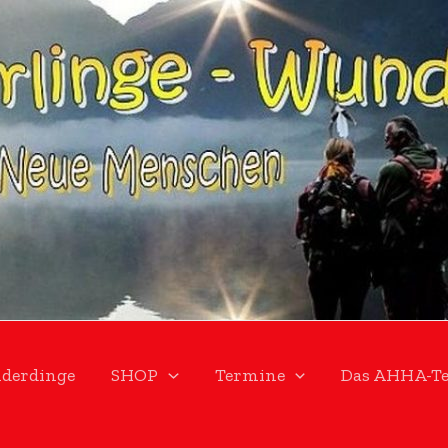
derdinge
SHOP
Termine
Das AHHA-T