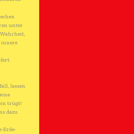
rechen
ren unter
 Wahrheit,
 innere
fert
all, lassen
eine
in trügt!
ns dazu
e-Erde-