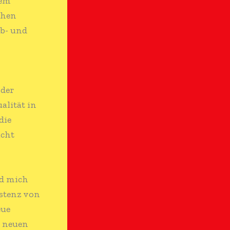
dem
chen
eb- und
 der
alität in
die
acht
nd mich
istenz von
eue
er neuen