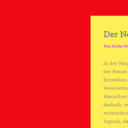
Der N
Von
Heike H
In der Ver
der Neuen
Entstehen 
Newsletter
Menschen h
deshalb, w
mittendri
logisch, d