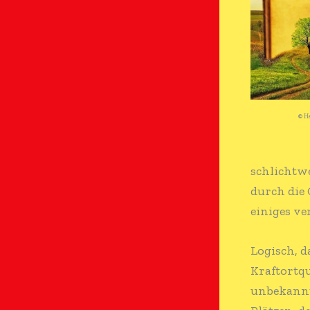
© H
schlichtwe
durch die 
einiges ve
Logisch, d
Kraftortqu
unbekannt.