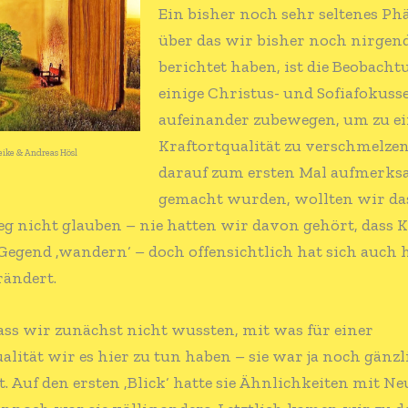
Ein bisher noch sehr seltenes P
über das wir bisher noch nirge
berichtet haben, ist die Beobacht
einige Christus- und Sofiafokusse
aufeinander zubewegen, um zu e
Kraftortqualität zu verschmelzen
eike & Andreas Hösl
darauf zum ersten Mal aufmerk
gemacht wurden, wollten wir da
g nicht glauben – nie hatten wir davon gehört, dass K
Gegend ‚wandern‘ – doch offensichtlich hat sich auch 
rändert.
ass wir zunächst nicht wussten, mit was für einer
alität wir es hier zu tun haben – sie war ja noch gänzl
 Auf den ersten ‚Blick‘ hatte sie Ähnlichkeiten mit Ne