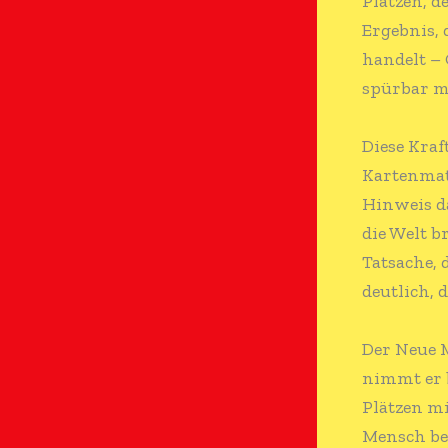
Plätzen, d
Ergebnis, 
handelt – 
spürbar m
Diese Kraf
Kartenmate
Hinweis da
die Welt b
Tatsache, 
deutlich, 
Der Neue 
nimmt er b
Plätzen mi
Mensch ber