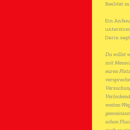
Realität m
Ein Anfang
unterstrei
Darin sagt 
Du willst 
mit Mensche
euren Plat
verspreche
Versuchung 
Verlockend
weiten Weg
gemeinsam 
schon Fluc
auch so vi