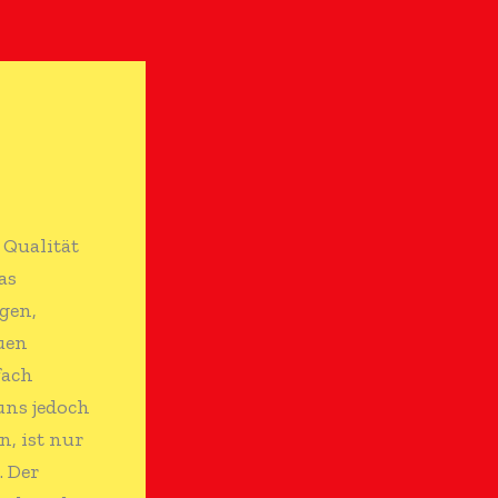
 Qualität
as
gen,
uen
fach
uns jedoch
n, ist nur
. Der