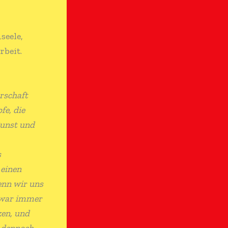
seele,
rbeit.
erschaft
fe, die
Gunst und
s
 einen
enn wir uns
 war immer
ken, und
h dennoch