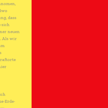
hänomen,
ndwo
ung, dass
 sich
iner neuen
. Als wir
sam
s
raftorte
hier
ich
ue-Erde-