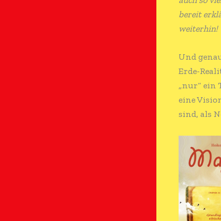
bereit erkl
weiterhin!
Und genau
Erde-Reali
„nur“ ein
eine Vision
sind, als 