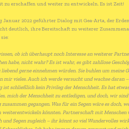
it zu erschaffen und weiter zu entwickeln. Es ist Zeit!
 Januar 2022 geführter Dialog mit Gea-Arta, der Erden
cht deutlich, ihre Bereitschaft zu weiterer Zusammena
sie:
wissen, ob ich überhaupt noch Interesse an weiterer Partn
n habe, nicht wahr? Es ist wahr, es gibt zahllose Geschöp
z liebend gerne einnehmen würden. Sie buhlen um meine 
n mir vieles. Auch ich werde versucht und wachse daran –
ist schließlich kein Privileg der Menschheit. Es hat etwa
es, mich der Menschheit zu entledigen, und doch, wir sind
 zusammen gegangen. Was für ein Segen wäre es doch, w
weiterentwickeln könnten. Partnerschaft mit Menschen
h und Segen zugleich – ihr könnt so viel Wundervolles wir
el Schreckliches. Ich habe immer darum gewusst und mic