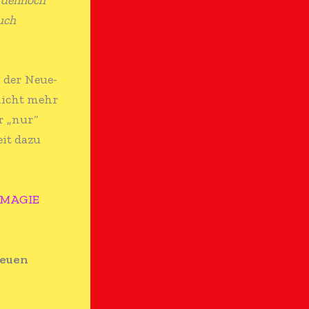
auch
 der Neue-
 nicht mehr
r „nur“
eit dazu
MAGIE
Neuen