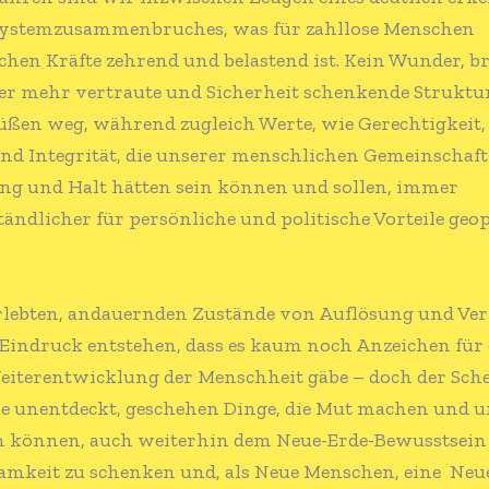
Systemzusammenbruches, was für zahllose Menschen
hen Kräfte zehrend und belastend ist. Kein Wunder, b
r mehr vertraute und Sicherheit schenkende Struktu
üßen weg, während zugleich Werte, wie Gerechtigkeit,
nd Integrität, die unserer menschlichen Gemeinschaft
ng und Halt hätten sein können und sollen, immer
tändlicher für persönliche und politische Vorteile geop
erlebten, andauernden Zustände von Auflösung und Verf
 Eindruck entstehen, dass es kaum noch Anzeichen für 
eiterentwicklung der Menschheit gäbe – doch der Sche
lle unentdeckt, geschehen Dinge, die Mut machen und u
 können, auch weiterhin dem Neue-Erde-Bewusstsein
mkeit zu schenken und, als Neue Menschen, eine Neu