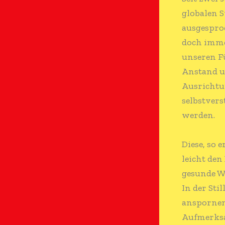
globalen 
ausgesproc
doch imme
unseren F
Anstand u
Ausrichtu
selbstvers
werden.
Diese, so 
leicht den
gesunde W
In der Sti
anspornen
Aufmerksa