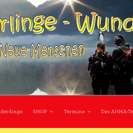
derdinge
SHOP
Termine
Das AHHA-T