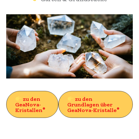
zu den
zu den
GeaNova-
Grundlagen über
®
®
Kristallen
GeaNova-Kristalle