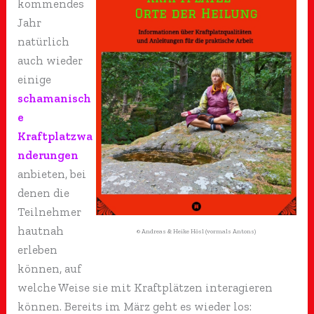
kommendes
Jahr
natürlich
auch wieder
einige
schamanisch
e
Kraftplatzwa
nderungen
anbieten, bei
denen die
Teilnehmer
hautnah
© Andreas & Heike Hösl (vormals Antons)
erleben
können, auf
welche Weise sie mit Kraftplätzen interagieren
können. Bereits im März geht es wieder los: