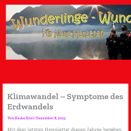
Zum
Inhalt
springen
Klimawandel – Symptome des
Erdwandels
Von
Heike Hösl
/
Dezember 8, 2023
Mit dem letzten Newsletter diesen Jahres, begeben