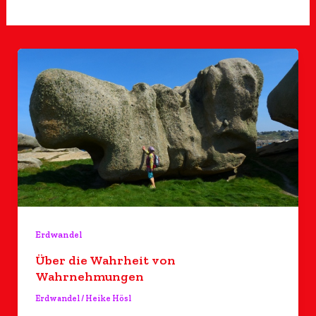
Erdwandel
Über die Wahrheit von
Wahrnehmungen
Erdwandel
/
Heike Hösl