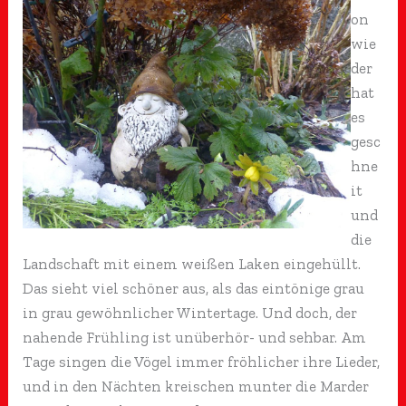
on
wie
der
hat
es
gesc
hne
it
und
die
Landschaft mit einem weißen Laken eingehüllt.
Das sieht viel schöner aus, als das eintönige grau
in grau gewöhnlicher Wintertage. Und doch, der
nahende Frühling ist unüberhör- und sehbar. Am
Tage singen die Vögel immer fröhlicher ihre Lieder,
und in den Nächten kreischen munter die Marder