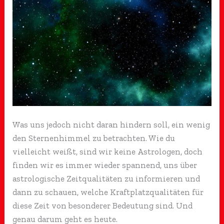
Was uns jedoch nicht daran hindern soll, ein wenig
den Sternenhimmel zu betrachten. Wie du
vielleicht weißt, sind wir keine Astrologen, doch
finden wir es immer wieder spannend, uns über
astrologische Zeitqualitäten zu informieren und
dann zu schauen, welche Kraftplatzqualitäten für
diese Zeit von besonderer Bedeutung sind. Und
genau darum geht es heute.