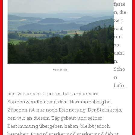
fasse
n, die
Zeit
rast
nur
so
dahi
n.
Scho
© Heike Hösl
n
befin
den wir uns mitten im Juli und unsere
Sonnenwendfeier auf dem Hermannsberg bei
Züschen ist nur noch Erinnerung. Der Steinkreis,
den wir an diesem Tag gebaut und seiner
Bestimmung übergeben haben, bleibt jedoch
bestehen. Er wird stärker und stärker und dehnt