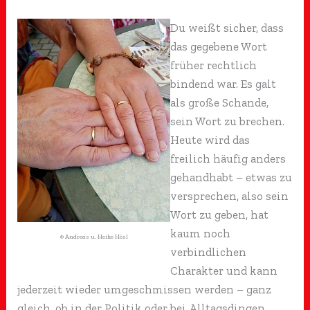
Du weißt sicher, dass
das gegebene Wort
früher rechtlich
bindend war. Es galt
als große Schande,
sein Wort zu brechen.
Heute wird das
freilich häufig anders
gehandhabt – etwas zu
versprechen, also sein
Wort zu geben, hat
kaum noch
© Andreas u. Heike Hösl
verbindlichen
Charakter und kann
jederzeit wieder umgeschmissen werden – ganz
gleich, ob in der Politik oder bei Alltagsdingen.