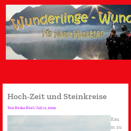
Zum
Inhalt
springen
Hoch-Zeit und Steinkreise
Von
Heike Hösl
/
Juli 11, 2024
Kau
m zu