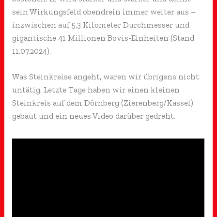
sein Wirkungsfeld obendrein immer weiter aus –
inzwischen auf 5,3 Kilometer Durchmesser und
gigantische 41 Millionen Bovis-Einheiten (Stand
11.07.2024).
Was Steinkreise angeht, waren wir übrigens nicht
untätig. Letzte Tage haben wir einen kleinen
Steinkreis auf dem Dörnberg (Zierenberg/Kassel)
gebaut und ein neues Video darüber gedreht.