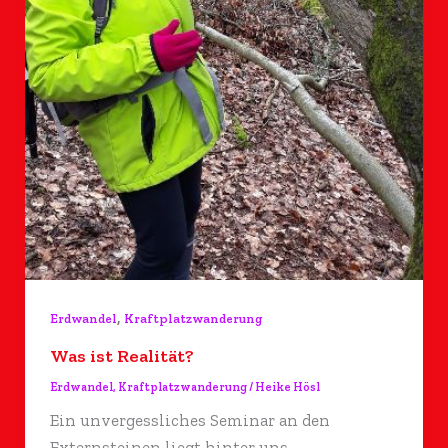
,
Erdwandel
Kraftplatzwanderung
Was ist Realität?
Erdwandel
,
Kraftplatzwanderung
/
Heike Hösl
Ein unvergessliches Seminar an den
Externsteinen liegt hinter uns –