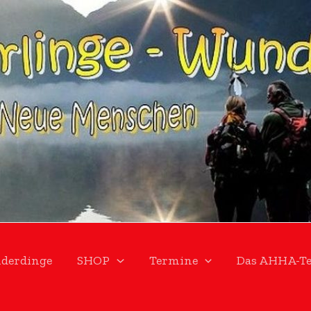
derdinge
SHOP
Termine
Das AHHA-T