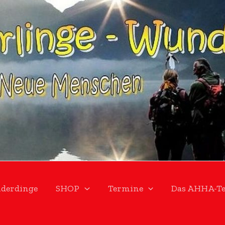
derdinge
SHOP
Termine
Das AHHA-T