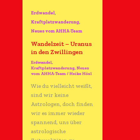
,
Erdwandel
,
Kraftplatzwanderung
Neues vom AHHA-Team
Wandelzeit – Uranus
in den Zwillingen
Erdwandel
,
Kraftplatzwanderung
,
Neues
vom AHHA-Team
/
Heike Hösl
Wie du vielleicht weißt,
sind wir keine
Astrologen, doch finden
wir es immer wieder
spannend, uns über
astrologische