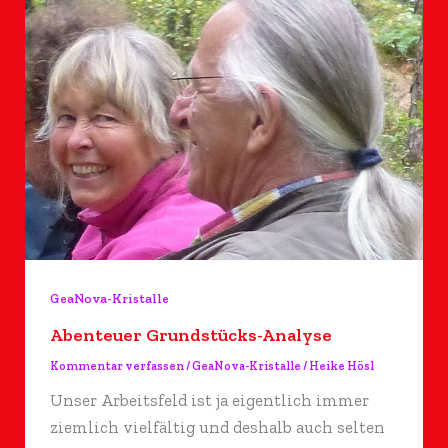
GeaNova-Kristalle
Abenteuer Grundstücks-Analyse
Kommentar verfassen
/
GeaNova-Kristalle
/
Heike Hösl
Unser Arbeitsfeld ist ja eigentlich immer
ziemlich vielfältig und deshalb auch selten