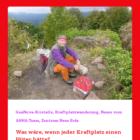
,
,
GeaNova-Kristalle
Kraftplatzwanderung
Neues vom
,
AHHA-Team
Zentrum Neue Erde
Was wäre, wenn jeder Kraftplatz einen
Hüter hätte?