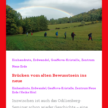
,
,
,
Einhandrute
Erdwandel
GeaNova-Kristalle
Zentrum
Neue Erde
Brücken vom alten Bewusstsein ins
neue
Einhandrute
,
Erdwandel
,
GeaNova-Kristalle
,
Zentrum Neue
Erde
/
Heike Hösl
Inzwischen ist auch das Odilienberg-
Seminar schon wieder Geschichte – eine