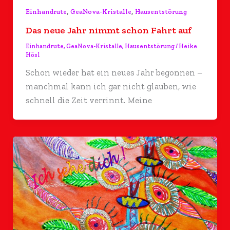
,
,
Einhandrute
GeaNova-Kristalle
Hausentstörung
Das neue Jahr nimmt schon Fahrt auf
Einhandrute
,
GeaNova-Kristalle
,
Hausentstörung
/
Heike
Hösl
Schon wieder hat ein neues Jahr begonnen –
manchmal kann ich gar nicht glauben, wie
schnell die Zeit verrinnt. Meine