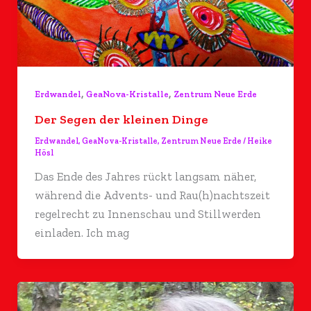
,
,
Erdwandel
GeaNova-Kristalle
Zentrum Neue Erde
Der Segen der kleinen Dinge
Erdwandel
,
GeaNova-Kristalle
,
Zentrum Neue Erde
/
Heike
Hösl
Das Ende des Jahres rückt langsam näher,
während die Advents- und Rau(h)nachtszeit
regelrecht zu Innenschau und Stillwerden
einladen. Ich mag