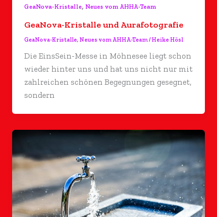
,
GeaNova-Kristalle
Neues vom AHHA-Team
GeaNova-Kristalle und Aurafotografie
GeaNova-Kristalle
,
Neues vom AHHA-Team
/
Heike Hösl
Die EinsSein-Messe in Möhnesee liegt schon
wieder hinter uns und hat uns nicht nur mit
zahlreichen schönen Begegnungen gesegnet,
sondern