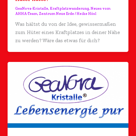
GeaNova-Kristalle
,
Kraftplatzwanderung
,
Neues vom
AHHA-Team
,
Zentrum Neue Erde
/
Heike Hösl
Was hältst du von der Idee, gewissermaßen
zum Hüter eines Kraftplatzes in deiner Nähe
zu werden? Wäre das etwas für dich?